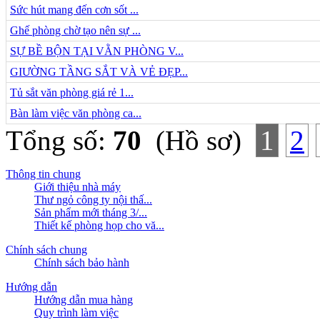
Sức hút mang đến cơn sốt ...
Ghế phòng chờ tạo nên sự ...
SỰ BỀ BỘN TẠI VẰN PHÒNG V...
GIƯỜNG TẦNG SẮT VÀ VẺ ĐẸP...
Tủ sắt văn phòng giá rẻ 1...
Bàn làm việc văn phòng ca...
Tổng số:
70
(Hồ sơ)
1
2
Thông tin chung
Giới thiệu nhà máy
Thư ngỏ công ty nội thấ...
Sản phẩm mới tháng 3/...
Thiết kế phòng họp cho vă...
Chính sách chung
Chính sách bảo hành
Hướng dẫn
Hướng dẫn mua hàng
Quy trình làm việc