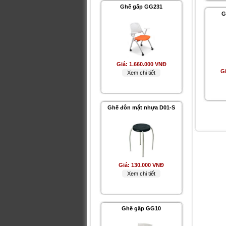
Ghế gấp GG231
G
Giá:
1.660.000 VNĐ
G
Xem chi tiết
Ghế đôn mặt nhựa D01-S
Giá:
130.000 VNĐ
Xem chi tiết
Ghế gấp GG10