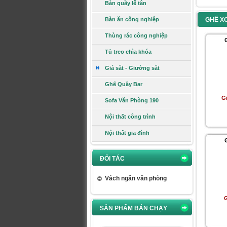
Bàn quầy lễ tân
Bàn ăn công nghiệp
GHẾ X
Ghế gấp GG04B-M
Thùng rác công nghiệp
Tủ treo chìa khóa
Giá sắt - Giường sắt
Ghế Quầy Bar
Giá:
748.000 VNĐ
Xem chi tiết
G
Sofa Văn Phòng 190
Nội thất công trình
Bàn văn phòng BLT16CT
Nội thất gia đình
ĐỐI TÁC
Vách ngăn văn phòng
Giá:
1.750.000 VNĐ
G
Xem chi tiết
SẢN PHẨM BÁN CHẠY