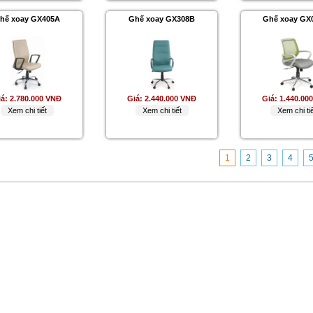
hế xoay GX405A
Ghế xoay GX308B
Ghế xoay GX
iá:
2.780.000 VNĐ
Giá:
2.440.000 VNĐ
Giá:
1.440.00
Xem chi tiết
Xem chi tiết
Xem chi tiế
1
2
3
4