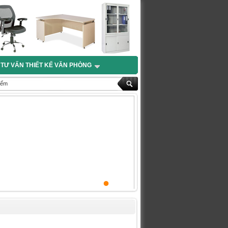
TƯ VẤN THIẾT KẾ VĂN PHÒNG