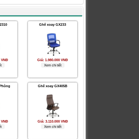
2310
Ghế xoay GX233
0 VNĐ
Giá:
1.980.000 VNĐ
t
Xem chi tiết
 Phòng
Ghế xoay GX405B
0 VNĐ
Giá:
3.110.000 VNĐ
t
Xem chi tiết