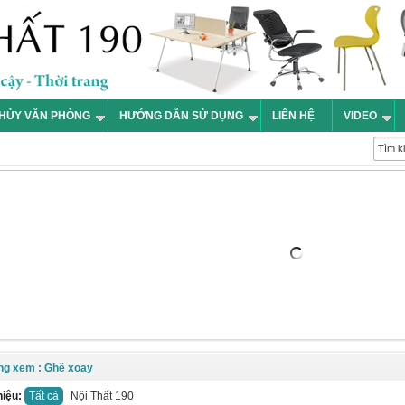
HỦY VĂN PHÒNG
HƯỚNG DẪN SỬ DỤNG
LIÊN HỆ
VIDEO
ng xem : Ghế xoay
hiệu:
Tất cả
Nội Thất 190