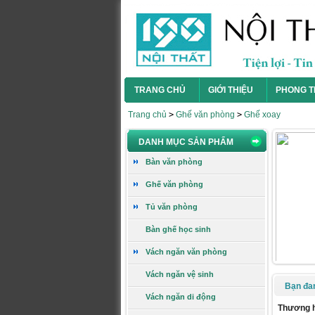
Ghế gấp GG10
TRANG CHỦ
GIỚI THIỆU
PHONG T
Trang chủ
>
Ghế văn phòng
>
Ghế xoay
DANH MỤC SẢN PHẨM
Giá:
394.000 VNĐ
Bàn văn phòng
Xem chi tiết
Ghế văn phòng
Tủ văn phòng
Ghế gấp GG09
Bàn ghế học sinh
Vách ngăn văn phòng
Vách ngăn vệ sinh
Bạn đa
Vách ngăn di động
Giá:
460.000 VNĐ
Thương 
Xem chi tiết