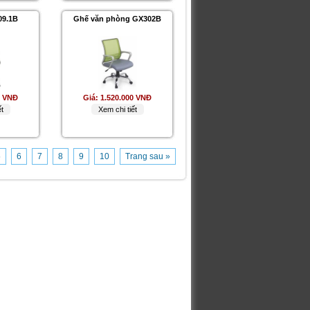
09.1B
Ghế văn phòng GX302B
0 VNĐ
Giá:
1.520.000 VNĐ
t
Xem chi tiết
5
6
7
8
9
10
Trang sau »