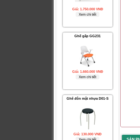
Giá:
1.750.000 VNĐ
Xem chi tiết
Ghế gấp GG231
Giá:
1.660.000 VNĐ
Xem chi tiết
Ghế đôn mặt nhựa D01-S
Giá:
130.000 VNĐ
SẢN P
Xem chi tiết