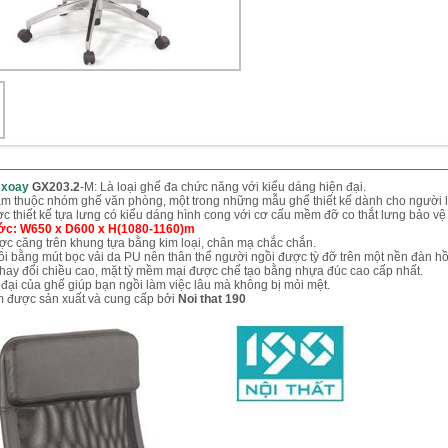
 xoay
GX203.2
-M: Là loại ghế đa chức năng với kiểu dáng hiện đại.
m thuộc nhóm ghế văn phòng, một trong những mẫu ghế thiết kế dành cho người là
c thiết kế tựa lưng có kiểu dáng hình cong với cơ cấu mềm đỡ co thắt lưng bảo vệ
ớc: W650 x D600 x H(1080-1160)m
ợc căng trên khung tựa bằng kim loại, chân mạ chắc chắn.
i bằng mút bọc vải da PU nên thân thể người ngồi được tỳ đỡ trên một nền đàn hồ
 thay đổi chiều cao, mặt tỳ mềm mại được chế tạo bằng nhựa đúc cao cấp nhất.
 đại của ghế giúp bạn ngồi làm việc lâu mà không bị mỏi mệt.
 được sản xuất và cung cấp bởi
Noi that 190