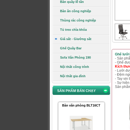
Bàn quầy lễ tân
Bàn ăn công nghiệp
Thùng rác công nghiệp
Giá:
460.000 VNĐ
Xem chi tiết
Tủ treo chìa khóa
Giá sắt - Giường sắt
Ghế gấp GG04B-M
Ghế Quầy Bar
Ghế lưới
Sofa Văn Phòng 190
- Sản phẩ
- Ghế đượ
Kích thư
Nội thất công trình
- Lưới đư
- Đệm ngồ
Nội thất gia đình
- Tay vịn
Giá:
748.000 VNĐ
- Sự hiện
Xem chi tiết
Sản phẩm
SẢN PHẨM BÁN CHẠY
Bàn văn phòng BLT16CT