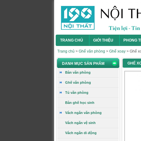
TRANG CHỦ
GIỚI THIỆU
PHONG T
Trang chủ
>
Ghế văn phòng
>
Ghế xoay
>
Ghế xo
GHẾ XO
DANH MỤC SẢN PHẨM
Ghế gấp GG10
Bàn văn phòng
Ghế văn phòng
Tủ văn phòng
Giá:
394.000 VNĐ
Bàn ghế học sinh
Xem chi tiết
Vách ngăn văn phòng
Vách ngăn vệ sinh
Ghế gấp GG09
Vách ngăn di động