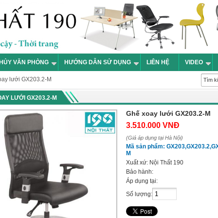
HỦY VĂN PHÒNG
HƯỚNG DẪN SỬ DỤNG
LIÊN HỆ
VIDEO
ay lưới GX203.2-M
AY LƯỚI GX203.2-M
Ghế xoay lưới GX203.2-M
3.510.000 VNĐ
(Giá áp dụng tại Hà Nội)
Mã sản phẩm:
GX203,GX203.2,GX
M
Xuất xứ:
Nội Thất 190
Bảo hành:
Áp dụng tại:
Số lượng: