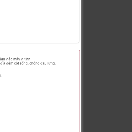
m việc máy vi tính.
 đĩa đệm cột sống, chống đau lưng.
i.