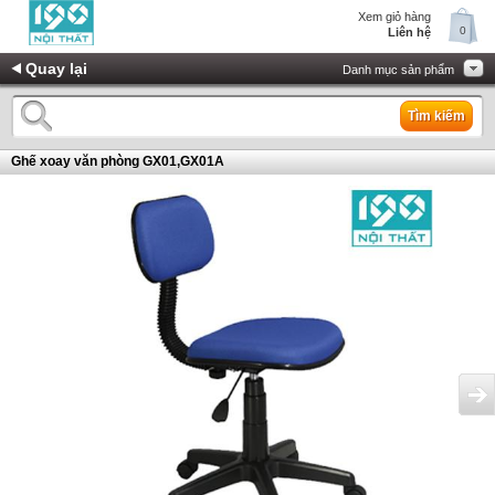
Xem giỏ hàng
0
Liên hệ
Quay lại
Danh mục sản phẩm
Tìm kiếm
Ghế xoay văn phòng GX01,GX01A