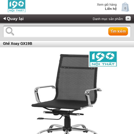
Xem giỏ hàng
0
Liên hệ
Quay lại
Danh mục sản phẩm
Tìm kiếm
Ghế Xoay GX19B