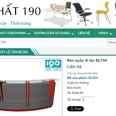
HỦY VĂN PHÒNG
HƯỚNG DẪN SỬ DỤNG
LIÊN HỆ
VIDEO
LT04
ẦY LỄ TÂN BLT04
Bàn quầy lễ tân BLT04
Liên hệ
(Giá áp dụng tại Hà Nội)
Mã sản phẩm:
BLT04
Xuất xứ:
Không
Bảo hành:
Áp dụng tại:
Số lượng: