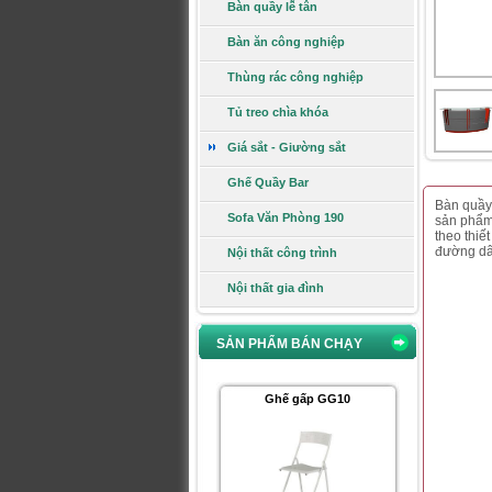
Bàn quầy lễ tân
Bàn ăn công nghiệp
Thùng rác công nghiệp
Giá:
1.660.000 VNĐ
Xem chi tiết
Tủ treo chìa khóa
Giá sắt - Giường sắt
Ghế đôn mặt nhựa D01-S
Ghế Quầy Bar
Bàn quầy 
Sofa Văn Phòng 190
sản phẩm
theo thiế
đường d
Nội thất công trình
Nội thất gia đình
Giá:
130.000 VNĐ
Xem chi tiết
SẢN PHẨM BÁN CHẠY
Ghế gấp GG10