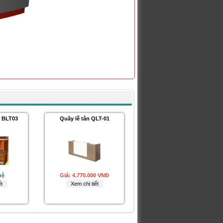
n BLT03
Quầy lễ tân QLT-01
hệ
Giá:
4.770.000 VNĐ
t
Xem chi tiết