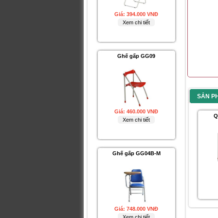
Giá:
394.000 VNĐ
Xem chi tiết
Ghế gấp GG09
SẢN P
Giá:
460.000 VNĐ
Q
Xem chi tiết
Ghế gấp GG04B-M
Giá:
748.000 VNĐ
Xem chi tiết