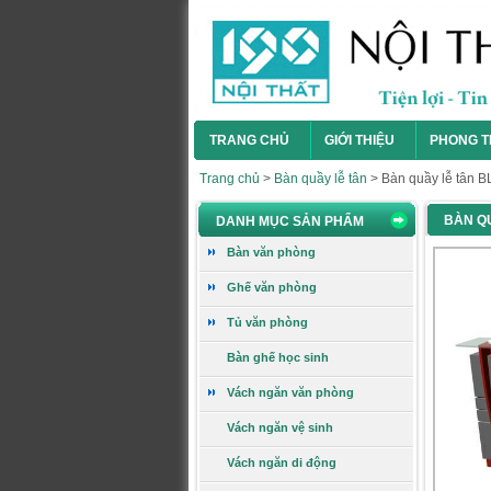
Ghế gấp GG04B-M
Giá:
748.000 VNĐ
TRANG CHỦ
GIỚI THIỆU
PHONG T
Xem chi tiết
Trang chủ
>
Bàn quầy lễ tân
>
Bàn quầy lễ tân B
BÀN QU
DANH MỤC SẢN PHẨM
Bàn văn phòng BLT16CT
Bàn văn phòng
Ghế văn phòng
Tủ văn phòng
Giá:
1.750.000 VNĐ
Bàn ghế học sinh
Xem chi tiết
Vách ngăn văn phòng
Vách ngăn vệ sinh
Ghế gấp GG231
Vách ngăn di động