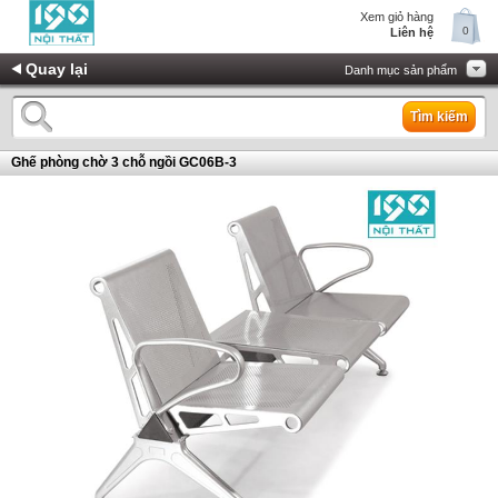
Xem giỏ hàng
0
Liên hệ
Quay lại
Danh mục sản phẩm
Tìm kiếm
Ghế phòng chờ 3 chỗ ngồi GC06B-3