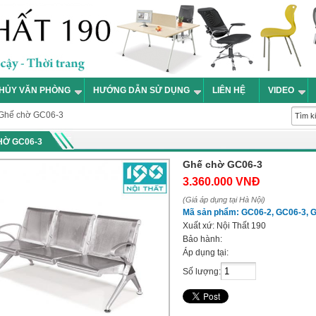
HỦY VĂN PHÒNG
HƯỚNG DẪN SỬ DỤNG
LIÊN HỆ
VIDEO
Ghế chờ GC06-3
HỜ GC06-3
Ghế chờ GC06-3
3.360.000 VNĐ
(Giá áp dụng tại Hà Nội)
Mã sản phẩm:
GC06-2, GC06-3, 
Xuất xứ:
Nội Thất 190
Bảo hành:
Áp dụng tại:
Số lượng: