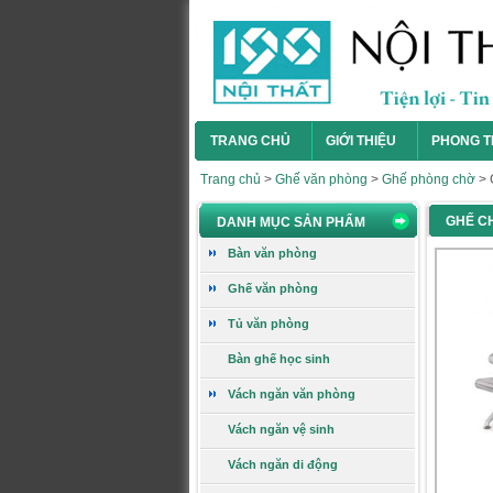
Giá:
394.000 VNĐ
Xem chi tiết
Ghế gấp GG09
TRANG CHỦ
GIỚI THIỆU
PHONG T
Trang chủ
>
Ghế văn phòng
>
Ghế phòng chờ
>
GHẾ C
DANH MỤC SẢN PHẨM
Giá:
460.000 VNĐ
Bàn văn phòng
Xem chi tiết
Ghế văn phòng
Tủ văn phòng
Ghế gấp GG04B-M
Bàn ghế học sinh
Vách ngăn văn phòng
Vách ngăn vệ sinh
Giá:
748.000 VNĐ
Vách ngăn di động
Xem chi tiết