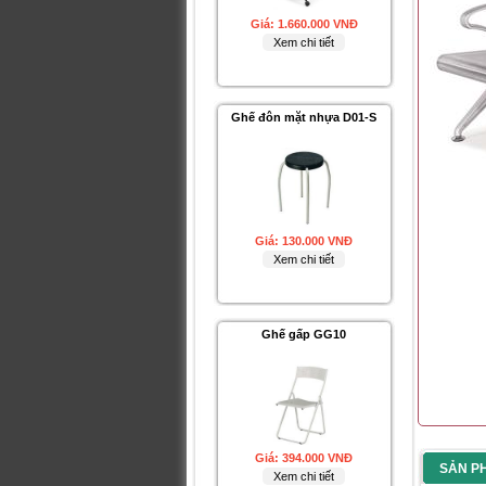
Ghế đôn mặt nhựa D01-S
Giá:
130.000 VNĐ
Xem chi tiết
Ghế gấp GG10
Giá:
394.000 VNĐ
Xem chi tiết
Ghế gấp GG09
SẢN P