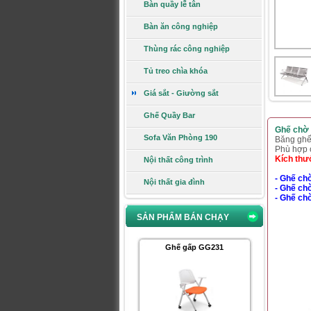
Bàn quầy lễ tân
Bàn ăn công nghiệp
Bàn văn phòng BLT16CT
Thùng rác công nghiệp
Tủ treo chìa khóa
Giá sắt - Giường sắt
Ghế Quầy Bar
Giá:
1.750.000 VNĐ
Xem chi tiết
Ghế chờ
Sofa Văn Phòng 190
Băng ghế 
Phù hợp 
Kích th
Nội thất công trình
Ghế gấp GG231
- Ghế ch
Nội thất gia đình
- Ghế ch
- Ghế ch
SẢN PHẨM BÁN CHẠY
Giá:
1.660.000 VNĐ
Xem chi tiết