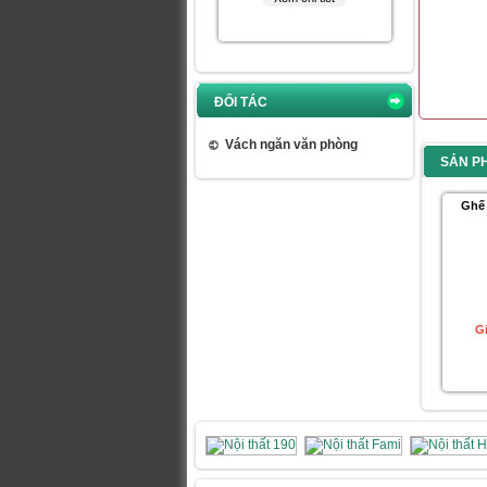
ĐỐI TÁC
Giá:
394.000 VNĐ
Xem chi tiết
Vách ngăn văn phòng
SẢN P
Ghế
Ghế gấp GG09
G
Giá:
460.000 VNĐ
Xem chi tiết
Ghế gấp GG04B-M