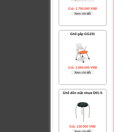
Ghế gấp GG231
Giá:
1.660.000 VNĐ
Xem chi tiết
Ghế đôn mặt nhựa D01-S
Giá:
130.000 VNĐ
Xem chi tiết
Ghế gấp GG10