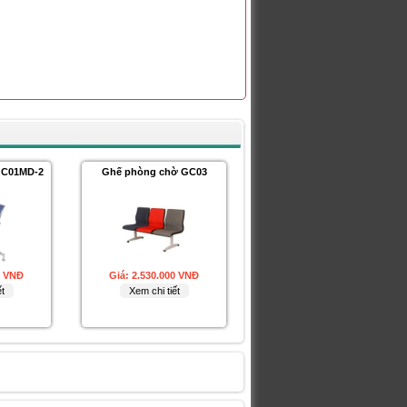
GC01MD-2
Ghế phòng chờ GC03
0 VNĐ
Giá:
2.530.000 VNĐ
t
Xem chi tiết