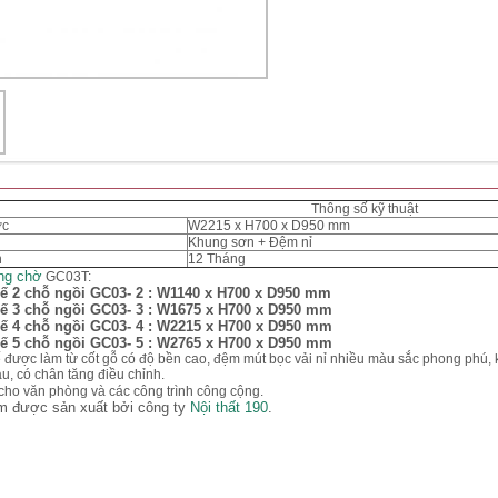
Thông số kỹ thuật
ớc
W2215 x H700 x D950 mm
Khung sơn + Đệm nỉ
h
12 Tháng
ng chờ
GC03T:
ế 2 chỗ ngồi GC03
- 2 :
W1140 x H700 x D950 mm
ế 3 chỗ ngồi GC03
- 3 :
W1675 x H700 x D950 mm
ế 4 chỗ ngồi GC03
- 4 :
W2215 x H700 x D950 mm
ế 5 chỗ ngồi GC03
- 5 :
W2765 x H700 x D950 mm
được làm từ cốt gỗ có độ bền cao, đệm mút bọc vải nỉ nhiều màu sắc phong phú, 
u, có chân tăng điều chỉnh.
cho văn phòng và các công trình công cộng.
m được sản xuất bởi công ty
Nội thất 190
.