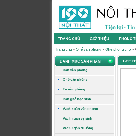
TRANG CHỦ
GIỚI THIỆU
PHONG T
Ghế gấp GG10
Trang chủ
>
Ghế văn phòng
>
Ghế phòng chờ
>
GHẾ P
DANH MỤC SẢN PHẨM
Bàn văn phòng
Giá:
394.000 VNĐ
Ghế văn phòng
Xem chi tiết
Tủ văn phòng
Bàn ghế học sinh
Ghế gấp GG09
Vách ngăn văn phòng
Vách ngăn vệ sinh
Vách ngăn di động