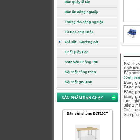
Giá:
460.000 VNĐ
Bàn quầy lễ tân
Xem chi tiết
Bàn ăn công nghiệp
Thùng rác công nghiệp
Ghế gấp GG04B-M
Tủ treo chìa khóa
Giá sắt - Giường sắt
Ghế Quầy Bar
Sofa Văn Phòng 190
Kích thư
Giá:
748.000 VNĐ
Chất liệu
Xem chi tiết
Nội thất công trình
Bảo hàn
Ghế phò
Nội thất gia đình
Băng gh
Băng gh
Bàn văn phòng BLT16CT
Băng gh
Băng gh
SẢN PHẨM BÁN CHẠY
Lưng ghế 
điện 2 mà
Phù hợp 
Sản phẩ
Giá:
1.750.000 VNĐ
Xem chi tiết