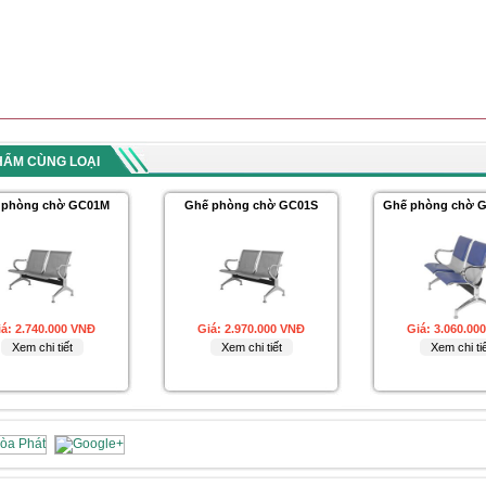
HẨM CÙNG LOẠI
 phòng chờ GC01M
Ghế phòng chờ GC01S
Ghế phòng chờ 
iá:
2.740.000 VNĐ
Giá:
2.970.000 VNĐ
Giá:
3.060.00
Xem chi tiết
Xem chi tiết
Xem chi tiế