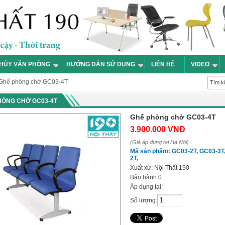
HỦY VĂN PHÒNG
HƯỚNG DẪN SỬ DỤNG
LIÊN HỆ
VIDEO
Ghế phòng chờ GC03-4T
HÒNG CHỜ GC03-4T
Ghế phòng chờ GC03-4T
3.900.000 VNĐ
(Giá áp dụng tại Hà Nội)
Mã sản phẩm:
GC03-2T, GC03-3T
2T,
Xuất xứ:
Nội Thất 190
Bảo hành:
0
Áp dụng tại:
Số lượng: