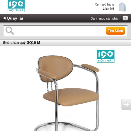
Xem giỏ hàng
0
Liên hệ
Quay lại
Danh mục sản phẩm
Tìm kiếm
Ghế chân quỳ GQ16-M