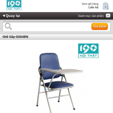
Xem giỏ hàng
0
Liên hệ
Quay lại
Danh mục sản phẩm
Tìm kiếm
Ghế Gấp GG04BN