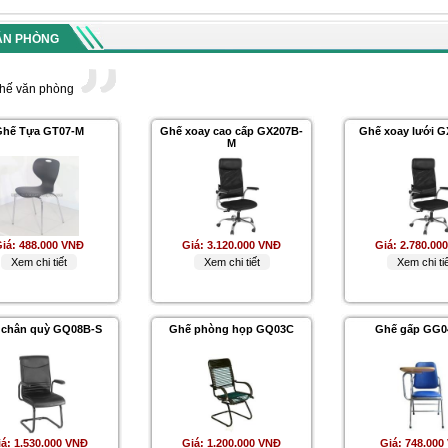
ĂN PHÒNG
hế văn phòng
hế Tựa GT07-M
Ghế xoay cao cấp GX207B-
Ghế xoay lưới 
M
iá:
488.000 VNĐ
Giá:
3.120.000 VNĐ
Giá:
2.780.00
Xem chi tiết
Xem chi tiết
Xem chi tiế
 chân quỳ GQ08B-S
Ghế phòng họp GQ03C
Ghế gấp GG0
iá:
1.530.000 VNĐ
Giá:
1.200.000 VNĐ
Giá:
748.000