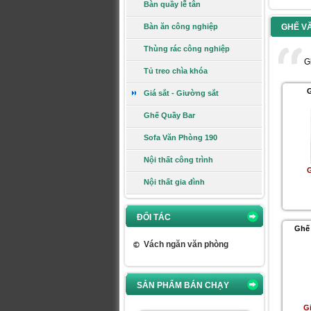
Bàn quầy lễ tân
Bàn ăn công nghiệp
GHẾ V
Thùng rác công nghiệp
G
Tủ treo chìa khóa
Giá:
460.000 VNĐ
Xem chi tiết
G
Giá sắt - Giường sắt
Ghế Quầy Bar
Ghế gấp GG04B-M
Sofa Văn Phòng 190
Nội thất công trình
G
Nội thất gia đình
Giá:
748.000 VNĐ
ĐỐI TÁC
Xem chi tiết
Ghế
Vách ngăn văn phòng
Bàn văn phòng BLT16CT
SẢN PHẨM BÁN CHẠY
G