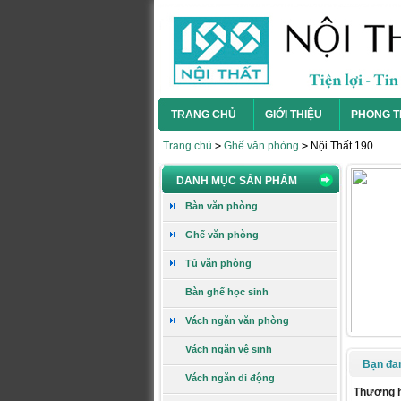
TRANG CHỦ
GIỚI THIỆU
PHONG T
Trang chủ
>
Ghế văn phòng
>
Nội Thất 190
DANH MỤC SẢN PHẨM
Bàn văn phòng
Ghế gấp GG10
Ghế văn phòng
Tủ văn phòng
Bàn ghế học sinh
Giá:
394.000 VNĐ
Vách ngăn văn phòng
Xem chi tiết
Vách ngăn vệ sinh
Bạn đa
Vách ngăn di động
Thương 
Ghế gấp GG09