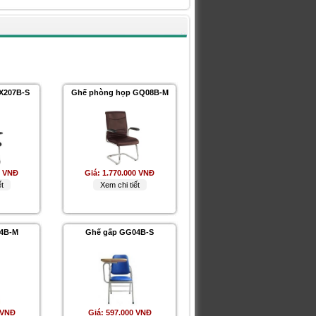
GX207B-S
Ghế phòng họp GQ08B-M
0 VNĐ
Giá:
1.770.000 VNĐ
t
Xem chi tiết
4B-M
Ghế gấp GG04B-S
 VNĐ
Giá:
597.000 VNĐ