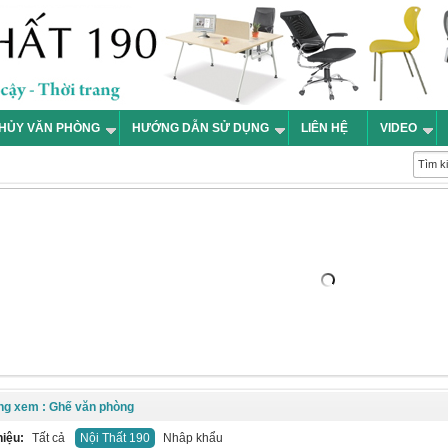
HỦY VĂN PHÒNG
HƯỚNG DẪN SỬ DỤNG
LIÊN HỆ
VIDEO
ng xem : Ghế văn phòng
hiệu:
Tất cả
Nội Thất 190
Nhâp khẩu