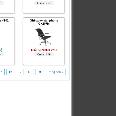
t
Xem chi tiết
g HT01
Ghế xoay văn phòng
GX207M
hệ
Giá:
2.670.000 VNĐ
t
Xem chi tiết
15
16
17
18
19
Trang sau »