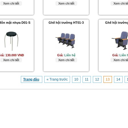
Xem chi tiết
Xem chi tiết
Xem chi tiế
đôn mặt nhựa D01-S
Ghế hội trường HT01-3
Ghế hội trườn
iá:
130.000 VNĐ
Giá:
Liên hệ
Giá:
Liên 
Xem chi tiết
Xem chi tiết
Xem chi tiế
Trang đầu
« Trang trước
10
11
12
13
14