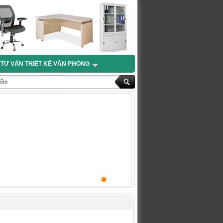
TƯ VẤN THIẾT KẾ VĂN PHÒNG